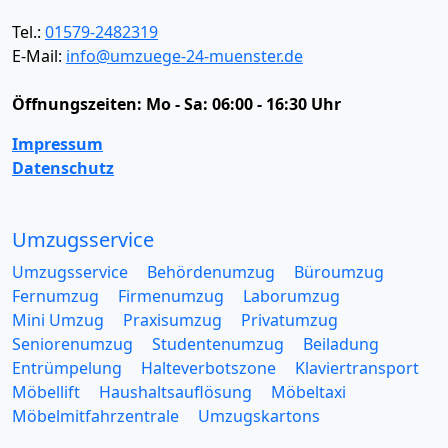
Tel.:
01579-2482319
E-Mail:
info@umzuege-24-muenster.de
Öffnungszeiten:
Mo - Sa: 06:00 - 16:30 Uhr
Impressum
Datenschutz
Umzugsservice
Umzugsservice
Behördenumzug
Büroumzug
Fernumzug
Firmenumzug
Laborumzug
Mini Umzug
Praxisumzug
Privatumzug
Seniorenumzug
Studentenumzug
Beiladung
Entrümpelung
Halteverbotszone
Klaviertransport
Möbellift
Haushaltsauflösung
Möbeltaxi
Möbelmitfahrzentrale
Umzugskartons