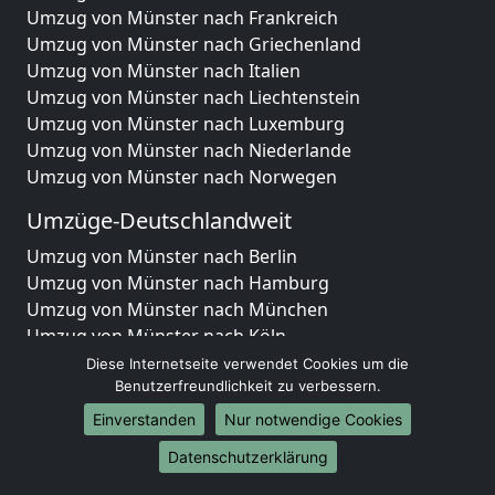
Umzug von Münster nach Frankreich
Umzug von Münster nach Griechenland
Umzug von Münster nach Italien
Umzug von Münster nach Liechtenstein
Umzug von Münster nach Luxemburg
Umzug von Münster nach Niederlande
Umzug von Münster nach Norwegen
Umzüge-Deutschlandweit
Umzug von Münster nach Berlin
Umzug von Münster nach Hamburg
Umzug von Münster nach München
Umzug von Münster nach Köln
Umzug von Münster nach Frankfurt am Main
Diese Internetseite verwendet Cookies um die
Umzug von Münster nach Stuttgart
Benutzerfreundlichkeit zu verbessern.
Umzug von Münster nach Düsseldorf
Einverstanden
Nur notwendige Cookies
Umzug von Münster nach Leipzig
Datenschutzerklärung
Umzug von Münster nach Dortmund
Umzug von Münster nach Essen