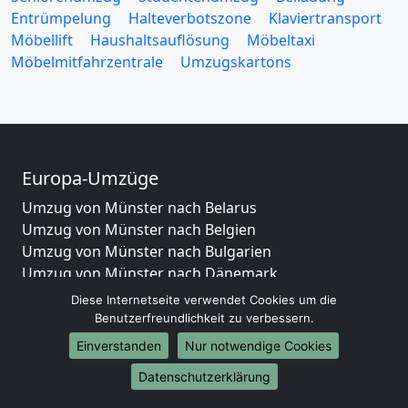
Entrümpelung
Halteverbotszone
Klaviertransport
Möbellift
Haushaltsauflösung
Möbeltaxi
Möbelmitfahrzentrale
Umzugskartons
Europa-Umzüge
Umzug von Münster nach Belarus
Umzug von Münster nach Belgien
Umzug von Münster nach Bulgarien
Umzug von Münster nach Dänemark
Umzug von Münster nach England
Diese Internetseite verwendet Cookies um die
Umzug von Münster nach Portugal
Benutzerfreundlichkeit zu verbessern.
Umzug von Münster nach Bosnien
Einverstanden
Nur notwendige Cookies
und Herzegowina
Datenschutzerklärung
Umzug von Münster nach Irland
Umzug von Münster nach Lettland