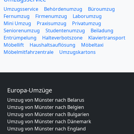
Umzugsservice
Behördenumzug
Büroumzug
Fernumzug
Firmenumzug
Laborumzug
Mini Umzug
Praxisumzug
Privatumzug
Seniorenumzug
Studentenumzug
Beiladung
Entrümpelung
Halteverbotszone
Klaviertransport
Möbellift
Haushaltsauflösung
Möbeltaxi
Möbelmitfahrzentrale
Umzugskartons
Europa-Umzüge
Umzug von Münster nach Belarus
Umzug von Münster nach Belgien
Umzug von Münster nach Bulgarien
Umzug von Münster nach Dänemark
Umzug von Münster nach England