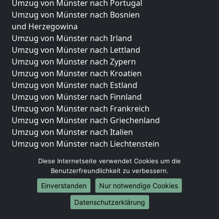
Umzug von Münster nach Portugal
Umzug von Münster nach Bosnien
und Herzegowina
Umzug von Münster nach Irland
Umzug von Münster nach Lettland
Umzug von Münster nach Zypern
Umzug von Münster nach Kroatien
Umzug von Münster nach Estland
Umzug von Münster nach Finnland
Umzug von Münster nach Frankreich
Umzug von Münster nach Griechenland
Umzug von Münster nach Italien
Umzug von Münster nach Liechtenstein
Umzug von Münster nach Luxemburg
Diese Internetseite verwendet Cookies um die
Umzug von Münster nach Niederlande
Benutzerfreundlichkeit zu verbessern.
Umzug von Münster nach Norwegen
Einverstanden
Nur notwendige Cookies
Umzüge-Deutschlandweit
Datenschutzerklärung
Umzug von Münster nach Berlin