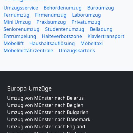
Umzugsservice
Behördenumzug
Büroumzug
Fernumzug
Firmenumzug
Laborumzug
Mini Umzug
Praxisumzug
Privatumzug
Seniorenumzug
Studentenumzug
Beiladung
Entrümpelung
Halteverbotszone
Klaviertransport
Möbellift
Haushaltsauflösung
Möbeltaxi
Möbelmitfahrzentrale
Umzugskartons
Europa-Umzüge
Umzug von Münster nach Belarus
Umzug von Münster nach Belgien
Umzug von Münster nach Bulgarien
Umzug von Münster nach Dänemark
Umzug von Münster nach England