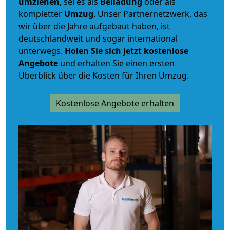
umziehen
, sei es als
Beiladung
oder als
kompletter
Umzug
. Unser Partnernetzwerk, das
wir über die Jahre aufgebaut haben, ist
deutschlandweit und sogar international
unterwegs.
Holen Sie sich jetzt kostenlose
Angebote
und erhalten Sie einen ersten
Überblick über die Kosten für Ihren Umzug.
Kostenlose Angebote erhalten