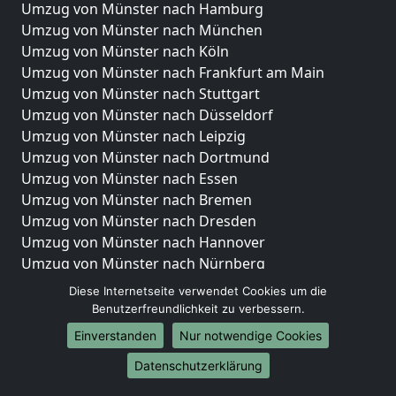
Umzug von Münster nach Hamburg
Umzug von Münster nach München
Umzug von Münster nach Köln
Umzug von Münster nach Frankfurt am Main
Umzug von Münster nach Stuttgart
Umzug von Münster nach Düsseldorf
Umzug von Münster nach Leipzig
Umzug von Münster nach Dortmund
Umzug von Münster nach Essen
Umzug von Münster nach Bremen
Umzug von Münster nach Dresden
Umzug von Münster nach Hannover
Umzug von Münster nach Nürnberg
Umzug von Münster nach Duisburg
Diese Internetseite verwendet Cookies um die
Umzug von Münster nach Bochum
Benutzerfreundlichkeit zu verbessern.
Umzug von Münster nach Wuppertal
Einverstanden
Nur notwendige Cookies
Umzug von Münster nach Bielefeld
Datenschutzerklärung
Umzug von Münster nach Bonn
Umzug von Münster nach Münster