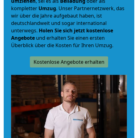
umziehen
, sei es als
Beiladung
oder als
kompletter
Umzug
. Unser Partnernetzwerk, das
wir über die Jahre aufgebaut haben, ist
deutschlandweit und sogar international
unterwegs.
Holen Sie sich jetzt kostenlose
Angebote
und erhalten Sie einen ersten
Überblick über die Kosten für Ihren Umzug.
Kostenlose Angebote erhalten