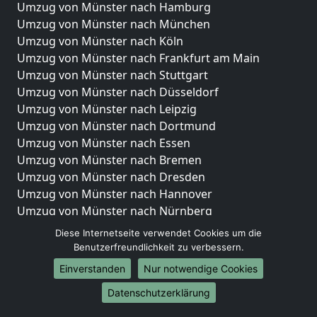
Umzug von Münster nach Hamburg
Umzug von Münster nach München
Umzug von Münster nach Köln
Umzug von Münster nach Frankfurt am Main
Umzug von Münster nach Stuttgart
Umzug von Münster nach Düsseldorf
Umzug von Münster nach Leipzig
Umzug von Münster nach Dortmund
Umzug von Münster nach Essen
Umzug von Münster nach Bremen
Umzug von Münster nach Dresden
Umzug von Münster nach Hannover
Umzug von Münster nach Nürnberg
Umzug von Münster nach Duisburg
Diese Internetseite verwendet Cookies um die
Umzug von Münster nach Bochum
Benutzerfreundlichkeit zu verbessern.
Umzug von Münster nach Wuppertal
Einverstanden
Nur notwendige Cookies
Umzug von Münster nach Bielefeld
Datenschutzerklärung
Umzug von Münster nach Bonn
Umzug von Münster nach Münster