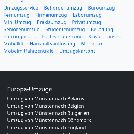
Umzugsservice
Behördenumzug
Büroumzug
Fernumzug
Firmenumzug
Laborumzug
Mini Umzug
Praxisumzug
Privatumzug
Seniorenumzug
Studentenumzug
Beiladung
Entrümpelung
Halteverbotszone
Klaviertransport
Möbellift
Haushaltsauflösung
Möbeltaxi
Möbelmitfahrzentrale
Umzugskartons
Europa-Umzüge
Umzug von Münster nach Belarus
Umzug von Münster nach Belgien
Umzug von Münster nach Bulgarien
Umzug von Münster nach Dänemark
Umzug von Münster nach England