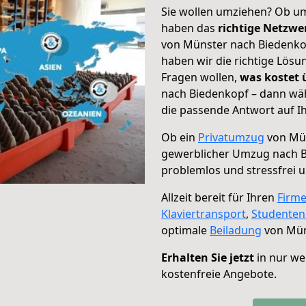
Sie wollen umziehen? Ob um
haben das
richtige Netzw
von Münster nach Biedenkop
haben wir die richtige Lösu
Fragen wollen,
was kostet
nach Biedenkopf – dann wäh
die passende Antwort auf Ih
Ob ein
Privatumzug
von Mün
gewerblicher Umzug nach 
problemlos und stressfrei 
Allzeit bereit für Ihren
Firm
Klaviertransport
,
Studente
optimale
Beiladung
von Mün
Erhalten Sie jetzt
in nur we
kostenfreie Angebote.