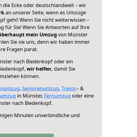
 die Ecke oder deutschlandweit – wir
erk
an unserer Seite, wenn es Umzüge
f geht! Wenn Sie nicht weiterwissen –
ng für Sie! Wenn Sie Antworten auf Ihre
 überhaupt mein Umzug
von Münster
len Sie sie uns, denn wir haben immer
re Fragen parat.
ster nach Biedenkopf oder ein
Biedenkopf,
wir helfen
, damit Sie
umziehen können.
enumzug
,
Seniorenumzug
,
Tresor
– &
numzug
in Münster,
Fernumzug
oder eine
ster nach Biedenkopf.
nigen Minuten unverbindliche und