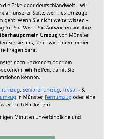
 die Ecke oder deutschlandweit – wir
erk
an unserer Seite, wenn es Umzüge
geht! Wenn Sie nicht weiterwissen –
ng für Sie! Wenn Sie Antworten auf Ihre
 überhaupt mein Umzug
von Münster
en Sie sie uns, denn wir haben immer
re Fragen parat.
ster nach Bockenem oder ein
 Bockenem,
wir helfen
, damit Sie
umziehen können.
enumzug
,
Seniorenumzug
,
Tresor
– &
numzug
in Münster,
Fernumzug
oder eine
ster nach Bockenem.
nigen Minuten unverbindliche und