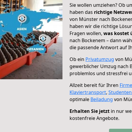
Sie wollen umziehen? Ob um
haben das
richtige Netzw
von Münster nach Bockenem 
haben wir die richtige Lösu
Fragen wollen,
was kostet
nach Bockenem – dann wähl
die passende Antwort auf Ih
Ob ein
Privatumzug
von Mün
gewerblicher Umzug nach
problemlos und stressfrei 
Allzeit bereit für Ihren
Firm
Klaviertransport
,
Studente
optimale
Beiladung
von Mün
Erhalten Sie jetzt
in nur we
kostenfreie Angebote.