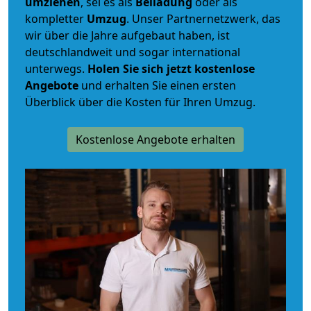
umziehen
, sei es als
Beiladung
oder als
kompletter
Umzug
. Unser Partnernetzwerk, das
wir über die Jahre aufgebaut haben, ist
deutschlandweit und sogar international
unterwegs.
Holen Sie sich jetzt kostenlose
Angebote
und erhalten Sie einen ersten
Überblick über die Kosten für Ihren Umzug.
Kostenlose Angebote erhalten