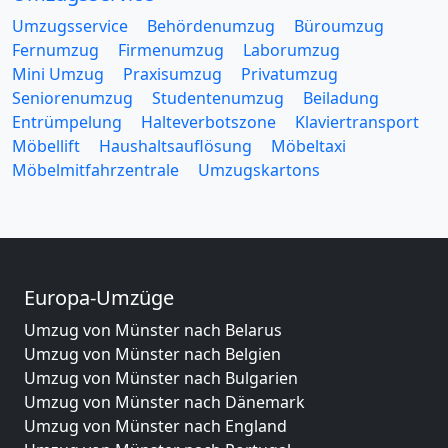
Umzugsservice
Behördenumzug
Büroumzug
Fernumzug
Firmenumzug
Laborumzug
Mini Umzug
Praxisumzug
Privatumzug
Seniorenumzug
Studentenumzug
Beiladung
Entrümpelung
Halteverbotszone
Klaviertransport
Möbellift
Haushaltsauflösung
Möbeltaxi
Möbelmitfahrzentrale
Umzugskartons
Europa-Umzüge
Umzug von Münster nach Belarus
Umzug von Münster nach Belgien
Umzug von Münster nach Bulgarien
Umzug von Münster nach Dänemark
Umzug von Münster nach England