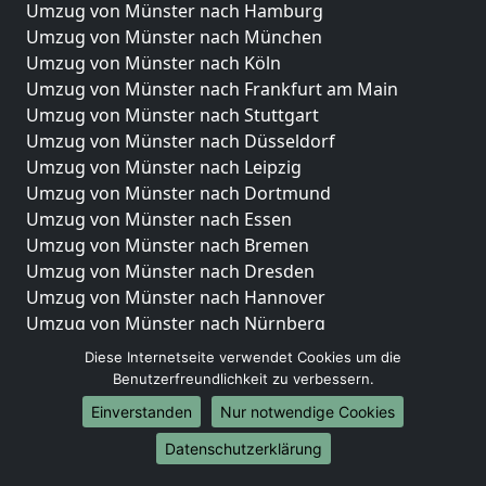
Umzug von Münster nach Hamburg
Umzug von Münster nach München
Umzug von Münster nach Köln
Umzug von Münster nach Frankfurt am Main
Umzug von Münster nach Stuttgart
Umzug von Münster nach Düsseldorf
Umzug von Münster nach Leipzig
Umzug von Münster nach Dortmund
Umzug von Münster nach Essen
Umzug von Münster nach Bremen
Umzug von Münster nach Dresden
Umzug von Münster nach Hannover
Umzug von Münster nach Nürnberg
Umzug von Münster nach Duisburg
Diese Internetseite verwendet Cookies um die
Umzug von Münster nach Bochum
Benutzerfreundlichkeit zu verbessern.
Umzug von Münster nach Wuppertal
Einverstanden
Nur notwendige Cookies
Umzug von Münster nach Bielefeld
Datenschutzerklärung
Umzug von Münster nach Bonn
Umzug von Münster nach Münster