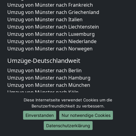
Umzug von Münster nach Frankreich
Umzug von Münster nach Griechenland
Umzug von Münster nach Italien
Umzug von Münster nach Liechtenstein
Umzug von Münster nach Luxemburg
Umzug von Münster nach Niederlande
Umzug von Münster nach Norwegen
Umzüge-Deutschlandweit
Umzug von Münster nach Berlin
Umzug von Münster nach Hamburg
Umzug von Münster nach München
Umzug von Münster nach Köln
Umzug von Münster nach Frankfurt am Main
Diese Internetseite verwendet Cookies um die
Umzug von Münster nach Stuttgart
Benutzerfreundlichkeit zu verbessern.
Umzug von Münster nach Düsseldorf
Einverstanden
Nur notwendige Cookies
Umzug von Münster nach Leipzig
Datenschutzerklärung
Umzug von Münster nach Dortmund
Umzug von Münster nach Essen