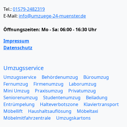
Tel.:
01579-2482319
E-Mail:
info@umzuege-24-muenster.de
Öffnungszeiten:
Mo - Sa: 06:00 - 16:30 Uhr
Impressum
Datenschutz
Umzugsservice
Umzugsservice
Behördenumzug
Büroumzug
Fernumzug
Firmenumzug
Laborumzug
Mini Umzug
Praxisumzug
Privatumzug
Seniorenumzug
Studentenumzug
Beiladung
Entrümpelung
Halteverbotszone
Klaviertransport
Möbellift
Haushaltsauflösung
Möbeltaxi
Möbelmitfahrzentrale
Umzugskartons