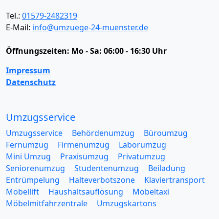
Tel.:
01579-2482319
E-Mail:
info@umzuege-24-muenster.de
Öffnungszeiten:
Mo - Sa: 06:00 - 16:30 Uhr
Impressum
Datenschutz
Umzugsservice
Umzugsservice
Behördenumzug
Büroumzug
Fernumzug
Firmenumzug
Laborumzug
Mini Umzug
Praxisumzug
Privatumzug
Seniorenumzug
Studentenumzug
Beiladung
Entrümpelung
Halteverbotszone
Klaviertransport
Möbellift
Haushaltsauflösung
Möbeltaxi
Möbelmitfahrzentrale
Umzugskartons