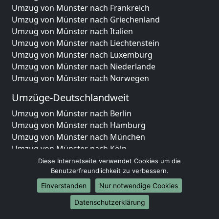
Umzug von Münster nach Frankreich
Umzug von Münster nach Griechenland
Umzug von Münster nach Italien
Umzug von Münster nach Liechtenstein
Umzug von Münster nach Luxemburg
Umzug von Münster nach Niederlande
Umzug von Münster nach Norwegen
Umzüge-Deutschlandweit
Umzug von Münster nach Berlin
Umzug von Münster nach Hamburg
Umzug von Münster nach München
Umzug von Münster nach Köln
Umzug von Münster nach Frankfurt am Main
Diese Internetseite verwendet Cookies um die
Umzug von Münster nach Stuttgart
Benutzerfreundlichkeit zu verbessern.
Umzug von Münster nach Düsseldorf
Einverstanden
Nur notwendige Cookies
Umzug von Münster nach Leipzig
Datenschutzerklärung
Umzug von Münster nach Dortmund
Umzug von Münster nach Essen