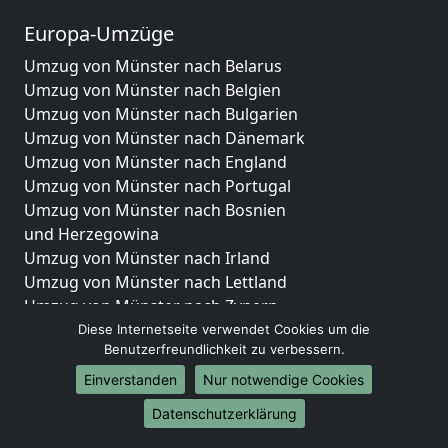
Europa-Umzüge
Umzug von Münster nach Belarus
Umzug von Münster nach Belgien
Umzug von Münster nach Bulgarien
Umzug von Münster nach Dänemark
Umzug von Münster nach England
Umzug von Münster nach Portugal
Umzug von Münster nach Bosnien
und Herzegowina
Umzug von Münster nach Irland
Umzug von Münster nach Lettland
Umzug von Münster nach Zypern
Umzug von Münster nach Kroatien
Diese Internetseite verwendet Cookies um die
Benutzerfreundlichkeit zu verbessern.
Umzug von Münster nach Estland
Umzug von Münster nach Finnland
Einverstanden
Nur notwendige Cookies
Umzug von Münster nach Frankreich
Datenschutzerklärung
Umzug von Münster nach Griechenland