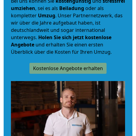
Bei uns können Sie
kostengünstig
und
stressfrei
umziehen
, sei es als
Beiladung
oder als
kompletter
Umzug
. Unser Partnernetzwerk, das
wir über die Jahre aufgebaut haben, ist
deutschlandweit und sogar international
unterwegs.
Holen Sie sich jetzt kostenlose
Angebote
und erhalten Sie einen ersten
Überblick über die Kosten für Ihren Umzug.
Kostenlose Angebote erhalten