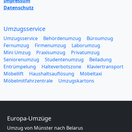
Impressum
Datenschutz
Umzugsservice
Umzugsservice
Behördenumzug
Büroumzug
Fernumzug
Firmenumzug
Laborumzug
Mini Umzug
Praxisumzug
Privatumzug
Seniorenumzug
Studentenumzug
Beiladung
Entrümpelung
Halteverbotszone
Klaviertransport
Möbellift
Haushaltsauflösung
Möbeltaxi
Möbelmitfahrzentrale
Umzugskartons
Europa-Umzüge
Umzug von Münster nach Belarus