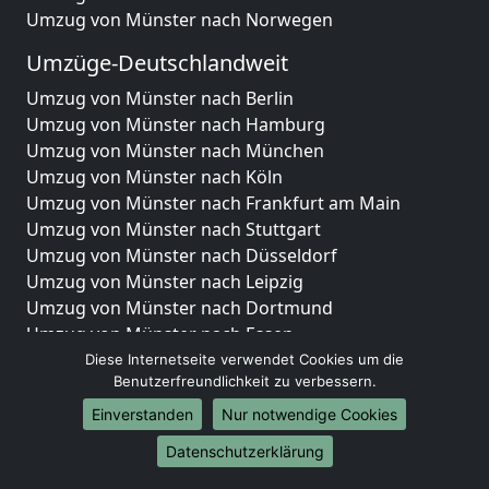
Umzug von Münster nach Norwegen
Umzüge-Deutschlandweit
Umzug von Münster nach Berlin
Umzug von Münster nach Hamburg
Umzug von Münster nach München
Umzug von Münster nach Köln
Umzug von Münster nach Frankfurt am Main
Umzug von Münster nach Stuttgart
Umzug von Münster nach Düsseldorf
Umzug von Münster nach Leipzig
Umzug von Münster nach Dortmund
Umzug von Münster nach Essen
Umzug von Münster nach Bremen
Diese Internetseite verwendet Cookies um die
Benutzerfreundlichkeit zu verbessern.
Umzug von Münster nach Dresden
Umzug von Münster nach Hannover
Einverstanden
Nur notwendige Cookies
Umzug von Münster nach Nürnberg
Datenschutzerklärung
Umzug von Münster nach Duisburg