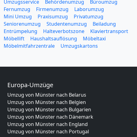
Umzugsservice
Behördenumzug
Büroumzug
Fernumzug
Firmenumzug
Laborumzug
Mini Umzug
Praxisumzug
Privatumzug
Seniorenumzug
Studentenumzug
Beiladung
Entrümpelung
Halteverbotszone
Klaviertransport
Möbellift
Haushaltsauflösung
Möbeltaxi
Möbelmitfahrzentrale
Umzugskartons
Europa-Umzüge
Umzug von Münster nach Belarus
Umzug von Münster nach Belgien
Umzug von Münster nach Bulgarien
Umzug von Münster nach Dänemark
Umzug von Münster nach England
Umzug von Münster nach Portugal