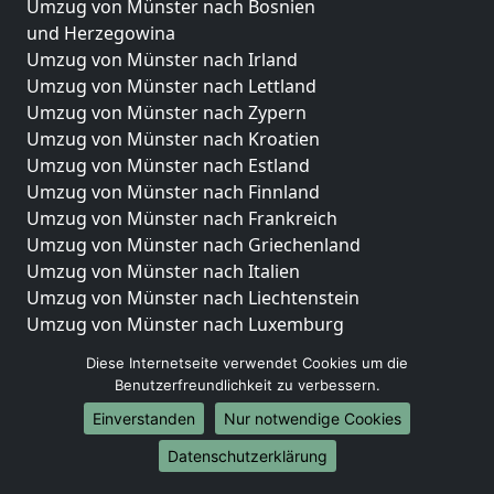
Umzug von Münster nach Bosnien
und Herzegowina
Umzug von Münster nach Irland
Umzug von Münster nach Lettland
Umzug von Münster nach Zypern
Umzug von Münster nach Kroatien
Umzug von Münster nach Estland
Umzug von Münster nach Finnland
Umzug von Münster nach Frankreich
Umzug von Münster nach Griechenland
Umzug von Münster nach Italien
Umzug von Münster nach Liechtenstein
Umzug von Münster nach Luxemburg
Umzug von Münster nach Niederlande
Diese Internetseite verwendet Cookies um die
Umzug von Münster nach Norwegen
Benutzerfreundlichkeit zu verbessern.
Umzüge-Deutschlandweit
Einverstanden
Nur notwendige Cookies
Umzug von Münster nach Berlin
Datenschutzerklärung
Umzug von Münster nach Hamburg