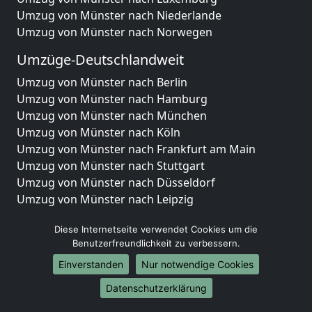
Umzug von Münster nach Niederlande
Umzug von Münster nach Norwegen
Umzüge-Deutschlandweit
Umzug von Münster nach Berlin
Umzug von Münster nach Hamburg
Umzug von Münster nach München
Umzug von Münster nach Köln
Umzug von Münster nach Frankfurt am Main
Umzug von Münster nach Stuttgart
Umzug von Münster nach Düsseldorf
Umzug von Münster nach Leipzig
Umzug von Münster nach Dortmund
Diese Internetseite verwendet Cookies um die
Umzug von Münster nach Essen
Benutzerfreundlichkeit zu verbessern.
Umzug von Münster nach Bremen
Umzug von Münster nach Dresden
Einverstanden
Nur notwendige Cookies
Umzug von Münster nach Hannover
Datenschutzerklärung
Umzug von Münster nach Nürnberg