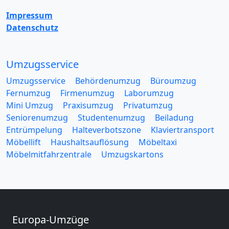
Impressum
Datenschutz
Umzugsservice
Umzugsservice
Behördenumzug
Büroumzug
Fernumzug
Firmenumzug
Laborumzug
Mini Umzug
Praxisumzug
Privatumzug
Seniorenumzug
Studentenumzug
Beiladung
Entrümpelung
Halteverbotszone
Klaviertransport
Möbellift
Haushaltsauflösung
Möbeltaxi
Möbelmitfahrzentrale
Umzugskartons
Europa-Umzüge