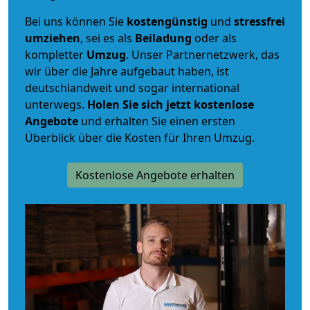
Bei uns können Sie
kostengünstig
und
stressfrei
umziehen
, sei es als
Beiladung
oder als
kompletter
Umzug
. Unser Partnernetzwerk, das
wir über die Jahre aufgebaut haben, ist
deutschlandweit und sogar international
unterwegs.
Holen Sie sich jetzt kostenlose
Angebote
und erhalten Sie einen ersten
Überblick über die Kosten für Ihren Umzug.
Kostenlose Angebote erhalten