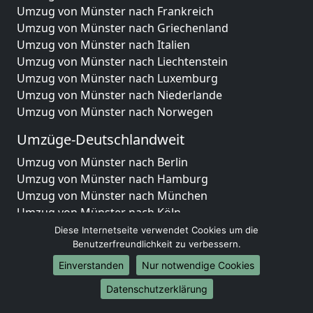
Umzug von Münster nach Frankreich
Umzug von Münster nach Griechenland
Umzug von Münster nach Italien
Umzug von Münster nach Liechtenstein
Umzug von Münster nach Luxemburg
Umzug von Münster nach Niederlande
Umzug von Münster nach Norwegen
Umzüge-Deutschlandweit
Umzug von Münster nach Berlin
Umzug von Münster nach Hamburg
Umzug von Münster nach München
Umzug von Münster nach Köln
Umzug von Münster nach Frankfurt am Main
Diese Internetseite verwendet Cookies um die
Umzug von Münster nach Stuttgart
Benutzerfreundlichkeit zu verbessern.
Umzug von Münster nach Düsseldorf
Einverstanden
Nur notwendige Cookies
Umzug von Münster nach Leipzig
Datenschutzerklärung
Umzug von Münster nach Dortmund
Umzug von Münster nach Essen