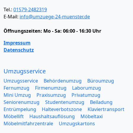
Tel.:
01579-2482319
E-Mail:
info@umzuege-24-muenster.de
Öffnungszeiten:
Mo - Sa: 06:00 - 16:30 Uhr
Impressum
Datenschutz
Umzugsservice
Umzugsservice
Behördenumzug
Büroumzug
Fernumzug
Firmenumzug
Laborumzug
Mini Umzug
Praxisumzug
Privatumzug
Seniorenumzug
Studentenumzug
Beiladung
Entrümpelung
Halteverbotszone
Klaviertransport
Möbellift
Haushaltsauflösung
Möbeltaxi
Möbelmitfahrzentrale
Umzugskartons