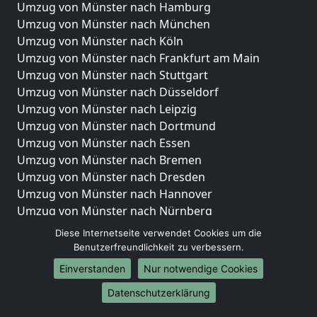
Umzug von Münster nach Hamburg
Umzug von Münster nach München
Umzug von Münster nach Köln
Umzug von Münster nach Frankfurt am Main
Umzug von Münster nach Stuttgart
Umzug von Münster nach Düsseldorf
Umzug von Münster nach Leipzig
Umzug von Münster nach Dortmund
Umzug von Münster nach Essen
Umzug von Münster nach Bremen
Umzug von Münster nach Dresden
Umzug von Münster nach Hannover
Umzug von Münster nach Nürnberg
Umzug von Münster nach Duisburg
Diese Internetseite verwendet Cookies um die
Umzug von Münster nach Bochum
Benutzerfreundlichkeit zu verbessern.
Umzug von Münster nach Wuppertal
Einverstanden
Nur notwendige Cookies
Umzug von Münster nach Bielefeld
Datenschutzerklärung
Umzug von Münster nach Bonn
Umzug von Münster nach Münster