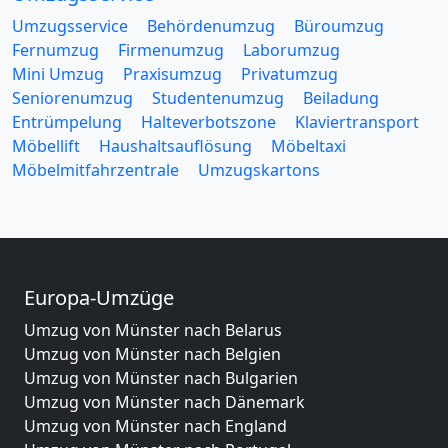
Umzugsservice
Behördenumzug
Büroumzug
Fernumzug
Firmenumzug
Laborumzug
Mini Umzug
Praxisumzug
Privatumzug
Seniorenumzug
Studentenumzug
Beiladung
Entrümpelung
Halteverbotszone
Klaviertransport
Möbellift
Haushaltsauflösung
Möbeltaxi
Möbelmitfahrzentrale
Umzugskartons
Europa-Umzüge
Umzug von Münster nach Belarus
Umzug von Münster nach Belgien
Umzug von Münster nach Bulgarien
Umzug von Münster nach Dänemark
Umzug von Münster nach England