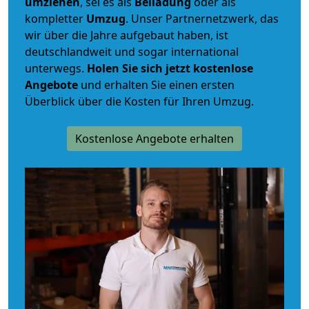
umziehen
, sei es als
Beiladung
oder als
kompletter
Umzug
. Unser Partnernetzwerk, das
wir über die Jahre aufgebaut haben, ist
deutschlandweit und sogar international
unterwegs.
Holen Sie sich jetzt kostenlose
Angebote
und erhalten Sie einen ersten
Überblick über die Kosten für Ihren Umzug.
Kostenlose Angebote erhalten