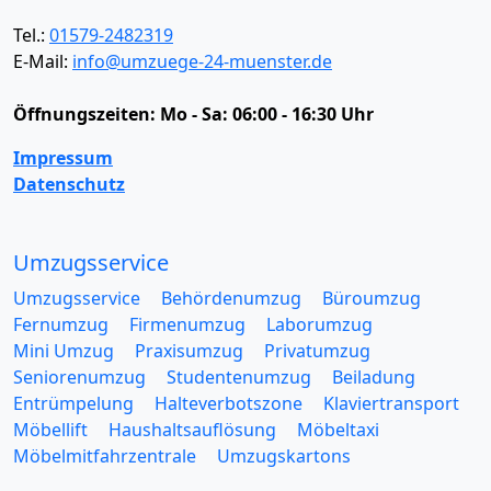
Tel.:
01579-2482319
E-Mail:
info@umzuege-24-muenster.de
Öffnungszeiten:
Mo - Sa: 06:00 - 16:30 Uhr
Impressum
Datenschutz
Umzugsservice
Umzugsservice
Behördenumzug
Büroumzug
Fernumzug
Firmenumzug
Laborumzug
Mini Umzug
Praxisumzug
Privatumzug
Seniorenumzug
Studentenumzug
Beiladung
Entrümpelung
Halteverbotszone
Klaviertransport
Möbellift
Haushaltsauflösung
Möbeltaxi
Möbelmitfahrzentrale
Umzugskartons