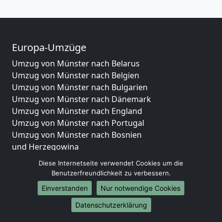
Europa-Umzüge
Umzug von Münster nach Belarus
Umzug von Münster nach Belgien
Umzug von Münster nach Bulgarien
Umzug von Münster nach Dänemark
Umzug von Münster nach England
Umzug von Münster nach Portugal
Umzug von Münster nach Bosnien
und Herzegowina
Umzug von Münster nach Irland
Diese Internetseite verwendet Cookies um die
Umzug von Münster nach Lettland
Benutzerfreundlichkeit zu verbessern.
Umzug von Münster nach Zypern
Einverstanden
Nur notwendige Cookies
Umzug von Münster nach Kroatien
Umzug von Münster nach Estland
Datenschutzerklärung
Umzug von Münster nach Finnland