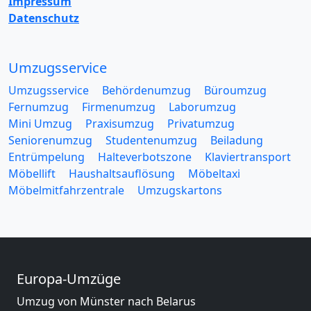
Impressum
Datenschutz
Umzugsservice
Umzugsservice
Behördenumzug
Büroumzug
Fernumzug
Firmenumzug
Laborumzug
Mini Umzug
Praxisumzug
Privatumzug
Seniorenumzug
Studentenumzug
Beiladung
Entrümpelung
Halteverbotszone
Klaviertransport
Möbellift
Haushaltsauflösung
Möbeltaxi
Möbelmitfahrzentrale
Umzugskartons
Europa-Umzüge
Umzug von Münster nach Belarus