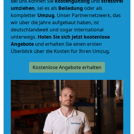
Bei uns können Sie
kostengünstig
und
stressfrei
umziehen
, sei es als
Beiladung
oder als
kompletter
Umzug
. Unser Partnernetzwerk, das
wir über die Jahre aufgebaut haben, ist
deutschlandweit und sogar international
unterwegs.
Holen Sie sich jetzt kostenlose
Angebote
und erhalten Sie einen ersten
Überblick über die Kosten für Ihren Umzug.
Kostenlose Angebote erhalten