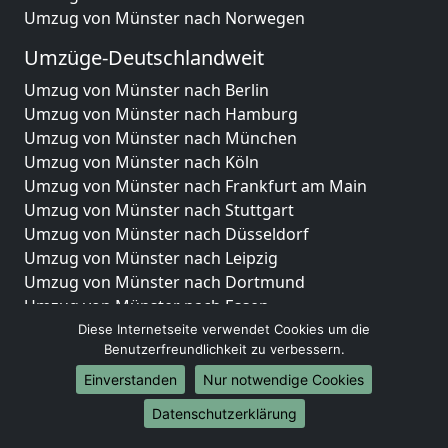
Umzug von Münster nach Norwegen
Umzüge-Deutschlandweit
Umzug von Münster nach Berlin
Umzug von Münster nach Hamburg
Umzug von Münster nach München
Umzug von Münster nach Köln
Umzug von Münster nach Frankfurt am Main
Umzug von Münster nach Stuttgart
Umzug von Münster nach Düsseldorf
Umzug von Münster nach Leipzig
Umzug von Münster nach Dortmund
Umzug von Münster nach Essen
Umzug von Münster nach Bremen
Diese Internetseite verwendet Cookies um die
Benutzerfreundlichkeit zu verbessern.
Umzug von Münster nach Dresden
Umzug von Münster nach Hannover
Einverstanden
Nur notwendige Cookies
Umzug von Münster nach Nürnberg
Datenschutzerklärung
Umzug von Münster nach Duisburg