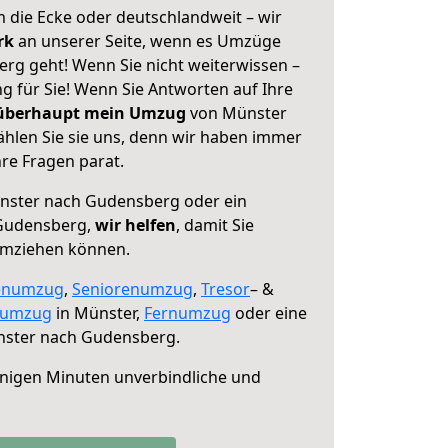
 die Ecke oder deutschlandweit – wir
erk
an unserer Seite, wenn es Umzüge
g geht! Wenn Sie nicht weiterwissen –
ng für Sie! Wenn Sie Antworten auf Ihre
 überhaupt mein Umzug
von Münster
hlen Sie sie uns, denn wir haben immer
re Fragen parat.
ster nach Gudensberg oder ein
Gudensberg,
wir helfen
, damit Sie
umziehen können.
enumzug
,
Seniorenumzug
,
Tresor
– &
numzug
in Münster,
Fernumzug
oder eine
ster nach Gudensberg.
nigen Minuten unverbindliche und