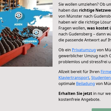
Sie wollen umziehen? Ob um
haben das
richtige Netzw
von Münster nach Gudensber
haben wir die richtige Lösu
Fragen wollen,
was kostet
nach Gudensberg – dann wä
die passende Antwort auf Ih
Ob ein
Privatumzug
von Mün
gewerblicher Umzug nach 
problemlos und stressfrei 
Allzeit bereit für Ihren
Firm
Klaviertransport
,
Studente
optimale
Beiladung
von Mün
Erhalten Sie jetzt
in nur we
kostenfreie Angebote.