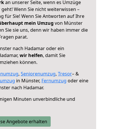
erk
an unserer Seite, wenn es Umzüge
eht! Wenn Sie nicht weiterwissen –
ng für Sie! Wenn Sie Antworten auf Ihre
 überhaupt mein Umzug
von Münster
 Sie sie uns, denn wir haben immer die
Fragen parat.
ster nach Hadamar oder ein
Hadamar,
wir helfen
, damit Sie
umziehen können.
enumzug
,
Seniorenumzug
,
Tresor
– &
numzug
in Münster,
Fernumzug
oder eine
ster nach Hadamar.
nigen Minuten unverbindliche und
se Angebote erhalten