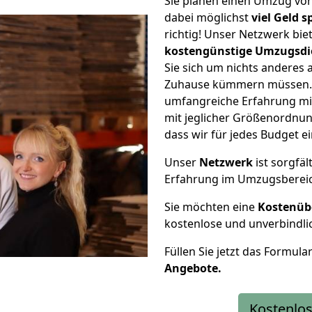
Sie planen einen Umzug v
dabei möglichst
viel Geld 
richtig! Unser Netzwerk bi
kostengünstige Umzugsdi
Sie sich um nichts anderes 
Zuhause kümmern müssen. W
umfangreiche Erfahrung m
mit jeglicher Größenordnun
dass wir für jedes Budget 
Unser
Netzwerk
ist sorgfäl
Erfahrung im Umzugsberei
Sie möchten eine
Kostenüb
kostenlose und unverbindli
Füllen Sie jetzt das Formula
Angebote.
Kostenlos