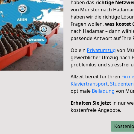
haben das
richtige Netzw
von Münster nach Hadamar g
haben wir die richtige Lösu
Fragen wollen,
was kostet
nach Hadamar – dann wählen
passende Antwort auf Ihre 
Ob ein
Privatumzug
von Mün
gewerblicher Umzug nach 
problemlos und stressfrei 
Allzeit bereit für Ihren
Firm
Klaviertransport
,
Studente
optimale
Beiladung
von Mün
Erhalten Sie jetzt
in nur we
kostenfreie Angebote.
Kostenlo