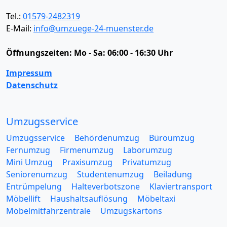
Tel.:
01579-2482319
E-Mail:
info@umzuege-24-muenster.de
Öffnungszeiten:
Mo - Sa: 06:00 - 16:30 Uhr
Impressum
Datenschutz
Umzugsservice
Umzugsservice
Behördenumzug
Büroumzug
Fernumzug
Firmenumzug
Laborumzug
Mini Umzug
Praxisumzug
Privatumzug
Seniorenumzug
Studentenumzug
Beiladung
Entrümpelung
Halteverbotszone
Klaviertransport
Möbellift
Haushaltsauflösung
Möbeltaxi
Möbelmitfahrzentrale
Umzugskartons