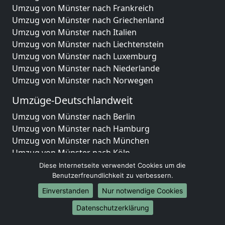
Umzug von Münster nach Frankreich
Umzug von Münster nach Griechenland
Umzug von Münster nach Italien
Umzug von Münster nach Liechtenstein
Umzug von Münster nach Luxemburg
Umzug von Münster nach Niederlande
Umzug von Münster nach Norwegen
Umzüge-Deutschlandweit
Umzug von Münster nach Berlin
Umzug von Münster nach Hamburg
Umzug von Münster nach München
Umzug von Münster nach Köln
Umzug von Münster nach Frankfurt am Main
Diese Internetseite verwendet Cookies um die
Umzug von Münster nach Stuttgart
Benutzerfreundlichkeit zu verbessern.
Umzug von Münster nach Düsseldorf
Einverstanden
Nur notwendige Cookies
Umzug von Münster nach Leipzig
Datenschutzerklärung
Umzug von Münster nach Dortmund
Umzug von Münster nach Essen