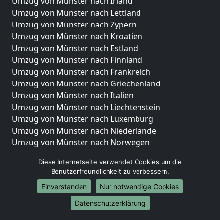
Umzug von Münster nach Irland
Umzug von Münster nach Lettland
Umzug von Münster nach Zypern
Umzug von Münster nach Kroatien
Umzug von Münster nach Estland
Umzug von Münster nach Finnland
Umzug von Münster nach Frankreich
Umzug von Münster nach Griechenland
Umzug von Münster nach Italien
Umzug von Münster nach Liechtenstein
Umzug von Münster nach Luxemburg
Umzug von Münster nach Niederlande
Umzug von Münster nach Norwegen
Umzüge-Deutschlandweit
Diese Internetseite verwendet Cookies um die
Benutzerfreundlichkeit zu verbessern.
Umzug von Münster nach Berlin
Einverstanden
Nur notwendige Cookies
Umzug von Münster nach Hamburg
Umzug von Münster nach München
Datenschutzerklärung
Umzug von Münster nach Köln