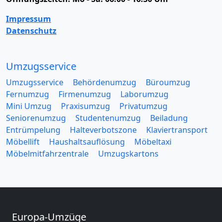
Impressum
Datenschutz
Umzugsservice
Umzugsservice
Behördenumzug
Büroumzug
Fernumzug
Firmenumzug
Laborumzug
Mini Umzug
Praxisumzug
Privatumzug
Seniorenumzug
Studentenumzug
Beiladung
Entrümpelung
Halteverbotszone
Klaviertransport
Möbellift
Haushaltsauflösung
Möbeltaxi
Möbelmitfahrzentrale
Umzugskartons
Europa-Umzüge