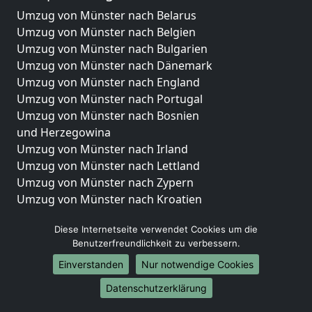
Umzug von Münster nach Belarus
Umzug von Münster nach Belgien
Umzug von Münster nach Bulgarien
Umzug von Münster nach Dänemark
Umzug von Münster nach England
Umzug von Münster nach Portugal
Umzug von Münster nach Bosnien
und Herzegowina
Umzug von Münster nach Irland
Umzug von Münster nach Lettland
Umzug von Münster nach Zypern
Umzug von Münster nach Kroatien
Umzug von Münster nach Estland
Diese Internetseite verwendet Cookies um die
Umzug von Münster nach Finnland
Benutzerfreundlichkeit zu verbessern.
Umzug von Münster nach Frankreich
Umzug von Münster nach Griechenland
Einverstanden
Nur notwendige Cookies
Umzug von Münster nach Italien
Datenschutzerklärung
Umzug von Münster nach Liechtenstein