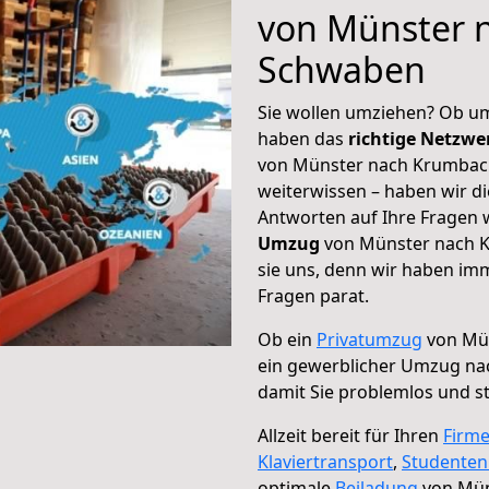
von Münster 
Schwaben
Sie wollen umziehen? Ob um
haben das
richtige Netzw
von Münster nach Krumbach
weiterwissen – haben wir di
Antworten auf Ihre Fragen 
Umzug
von Münster nach K
sie uns, denn wir haben im
Fragen parat.
Ob ein
Privatumzug
von Mü
ein gewerblicher Umzug n
damit Sie problemlos und s
Allzeit bereit für Ihren
Firm
Klaviertransport
,
Studente
optimale
Beiladung
von Mün