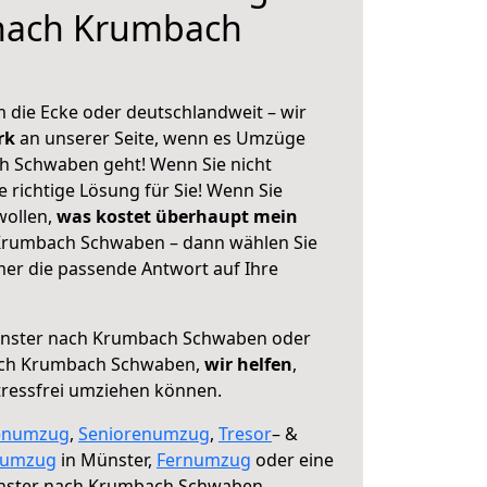
nach Krumbach
 die Ecke oder deutschlandweit – wir
erk
an unserer Seite, wenn es Umzüge
 Schwaben geht! Wenn Sie nicht
e richtige Lösung für Sie! Wenn Sie
wollen,
was kostet überhaupt mein
rumbach Schwaben – dann wählen Sie
mer die passende Antwort auf Ihre
nster nach Krumbach Schwaben oder
ach Krumbach Schwaben,
wir helfen
,
tressfrei umziehen können.
enumzug
,
Seniorenumzug
,
Tresor
– &
numzug
in Münster,
Fernumzug
oder eine
ster nach Krumbach Schwaben.