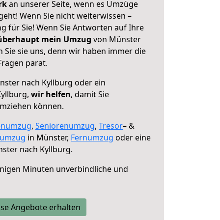
erk
an unserer Seite, wenn es Umzüge
geht! Wenn Sie nicht weiterwissen –
ng für Sie! Wenn Sie Antworten auf Ihre
 überhaupt mein Umzug
von Münster
 Sie sie uns, denn wir haben immer die
Fragen parat.
ster nach Kyllburg oder ein
yllburg,
wir helfen
, damit Sie
umziehen können.
enumzug
,
Seniorenumzug
,
Tresor
– &
numzug
in Münster,
Fernumzug
oder eine
ster nach Kyllburg.
nigen Minuten unverbindliche und
se Angebote erhalten