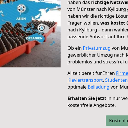
haben das
richtige Netzw
von Münster nach Kyllburg 
haben wir die richtige Lösu
Fragen wollen,
was kostet
nach Kyllburg – dann wählen
passende Antwort auf Ihre 
Ob ein
Privatumzug
von Mün
gewerblicher Umzug nach K
problemlos und stressfrei 
Allzeit bereit für Ihren
Firm
Klaviertransport
,
Studente
optimale
Beiladung
von Mün
Erhalten Sie jetzt
in nur we
kostenfreie Angebote.
Kostenlo