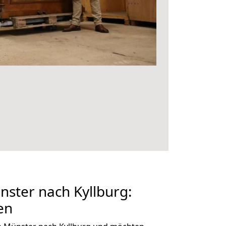
ster nach Kyllburg:
en