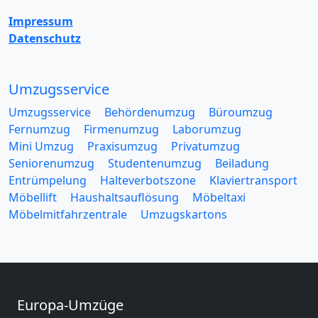
Impressum
Datenschutz
Umzugsservice
Umzugsservice
Behördenumzug
Büroumzug
Fernumzug
Firmenumzug
Laborumzug
Mini Umzug
Praxisumzug
Privatumzug
Seniorenumzug
Studentenumzug
Beiladung
Entrümpelung
Halteverbotszone
Klaviertransport
Möbellift
Haushaltsauflösung
Möbeltaxi
Möbelmitfahrzentrale
Umzugskartons
Europa-Umzüge