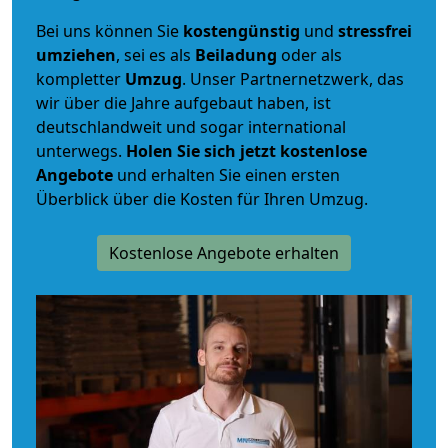
Bei uns können Sie
kostengünstig
und
stressfrei
umziehen
, sei es als
Beiladung
oder als
kompletter
Umzug
. Unser Partnernetzwerk, das
wir über die Jahre aufgebaut haben, ist
deutschlandweit und sogar international
unterwegs.
Holen Sie sich jetzt kostenlose
Angebote
und erhalten Sie einen ersten
Überblick über die Kosten für Ihren Umzug.
Kostenlose Angebote erhalten