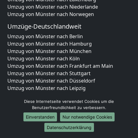
Umzug von Münster nach Niederlande
Umzug von Münster nach Norwegen
Umzüge-Deutschlandweit
Umzug von Münster nach Berlin
Umzug von Münster nach Hamburg
Umzug von Münster nach München
Umzug von Münster nach Köln
Umzug von Münster nach Frankfurt am Main
Umzug von Münster nach Stuttgart
Umzug von Münster nach Düsseldorf
Umzug von Münster nach Leipzig
Umzug von Münster nach Dortmund
Diese Internetseite verwendet Cookies um die
Umzug von Münster nach Essen
Benutzerfreundlichkeit zu verbessern.
Umzug von Münster nach Bremen
Umzug von Münster nach Dresden
Einverstanden
Nur notwendige Cookies
Umzug von Münster nach Hannover
Datenschutzerklärung
Umzug von Münster nach Nürnberg