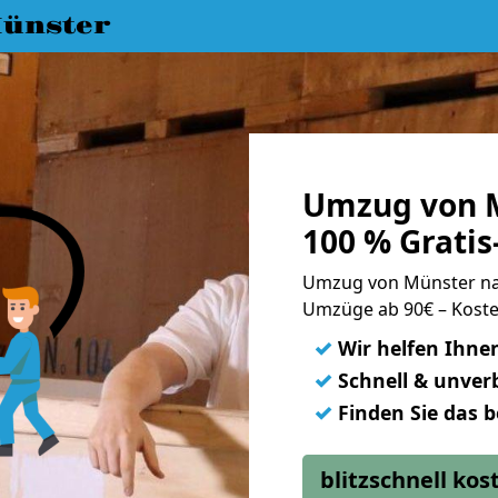
ünster
Umzug von M
100 % Grati
Umzug von Münster na
Umzüge ab 90€ – Koste
✓
Wir helfen Ihne
✓
Schnell & unverb
✓
Finden Sie das 
blitzschnell ko