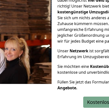
dabei möglichst
viel Geld 
richtig! Unser Netzwerk bi
kostengünstige Umzugsdi
Sie sich um nichts anderes 
Zuhause kümmern müssen. W
umfangreiche Erfahrung mi
jeglicher Größenordnung u
wir für jedes Budget eine 
Unser
Netzwerk
ist sorgfäl
Erfahrung im Umzugsberei
Sie möchten eine
Kostenüb
kostenlose und unverbindli
Füllen Sie jetzt das Formula
Angebote.
Kostenlos