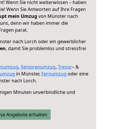
t! Wenn Sie nicht weiterwissen – haben
 Sie! Wenn Sie Antworten auf Ihre Fragen
aupt mein Umzug
von Münster nach
e uns, denn wir haben immer die
Fragen parat.
ster nach Lorch oder ein gewerblicher
fen
, damit Sie problemlos und stressfrei
enumzug
,
Seniorenumzug
,
Tresor
– &
numzug
in Münster,
Fernumzug
oder eine
ster nach Lorch.
nigen Minuten unverbindliche und
se Angebote erhalten