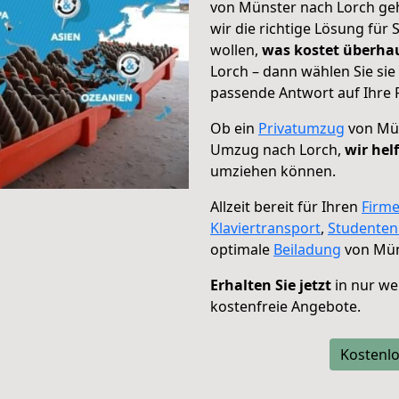
von Münster nach Lorch geh
wir die richtige Lösung für
wollen,
was kostet überh
Lorch – dann wählen Sie si
passende Antwort auf Ihre 
Ob ein
Privatumzug
von Mün
Umzug nach Lorch,
wir hel
umziehen können.
Allzeit bereit für Ihren
Firm
Klaviertransport
,
Studente
optimale
Beiladung
von Mün
Erhalten Sie jetzt
in nur we
kostenfreie Angebote.
Kostenlo