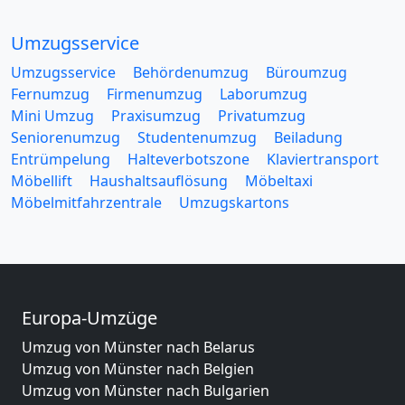
Umzugsservice
Umzugsservice
Behördenumzug
Büroumzug
Fernumzug
Firmenumzug
Laborumzug
Mini Umzug
Praxisumzug
Privatumzug
Seniorenumzug
Studentenumzug
Beiladung
Entrümpelung
Halteverbotszone
Klaviertransport
Möbellift
Haushaltsauflösung
Möbeltaxi
Möbelmitfahrzentrale
Umzugskartons
Europa-Umzüge
Umzug von Münster nach Belarus
Umzug von Münster nach Belgien
Umzug von Münster nach Bulgarien