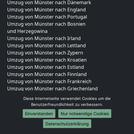
Umzug von Münster nach Dänemark
Umzug von Münster nach England
Umzug von Münster nach Portugal
Umzug von Münster nach Bosnien
und Herzegowina
Umzug von Münster nach Irland
Umzug von Münster nach Lettland
Umzug von Münster nach Zypern
Umzug von Münster nach Kroatien
Umzug von Münster nach Estland
Umzug von Münster nach Finnland
Umzug von Münster nach Frankreich
Umzug von Münster nach Griechenland
Umzug von Münster nach Italien
Diese Internetseite verwendet Cookies um die
Umzug von Münster nach Liechtenstein
Benutzerfreundlichkeit zu verbessern.
Umzug von Münster nach Luxemburg
Einverstanden
Nur notwendige Cookies
Umzug von Münster nach Niederlande
Umzug von Münster nach Norwegen
Datenschutzerklärung