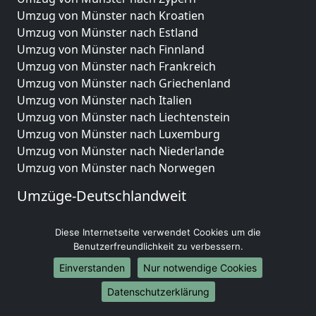
Umzug von Münster nach Kroatien
Umzug von Münster nach Estland
Umzug von Münster nach Finnland
Umzug von Münster nach Frankreich
Umzug von Münster nach Griechenland
Umzug von Münster nach Italien
Umzug von Münster nach Liechtenstein
Umzug von Münster nach Luxemburg
Umzug von Münster nach Niederlande
Umzug von Münster nach Norwegen
Umzüge-Deutschlandweit
Umzug von Münster nach Berlin
Diese Internetseite verwendet Cookies um die
Umzug von Münster nach Hamburg
Benutzerfreundlichkeit zu verbessern.
Umzug von Münster nach München
Umzug von Münster nach Köln
Einverstanden
Nur notwendige Cookies
Umzug von Münster nach Frankfurt am Main
Datenschutzerklärung
Umzug von Münster nach Stuttgart