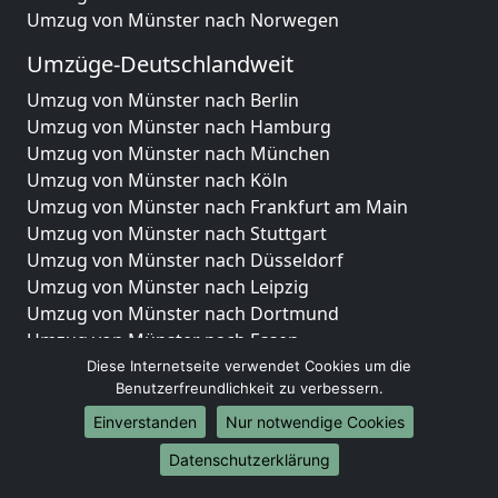
Umzug von Münster nach Norwegen
Umzüge-Deutschlandweit
Umzug von Münster nach Berlin
Umzug von Münster nach Hamburg
Umzug von Münster nach München
Umzug von Münster nach Köln
Umzug von Münster nach Frankfurt am Main
Umzug von Münster nach Stuttgart
Umzug von Münster nach Düsseldorf
Umzug von Münster nach Leipzig
Umzug von Münster nach Dortmund
Umzug von Münster nach Essen
Umzug von Münster nach Bremen
Diese Internetseite verwendet Cookies um die
Benutzerfreundlichkeit zu verbessern.
Umzug von Münster nach Dresden
Umzug von Münster nach Hannover
Einverstanden
Nur notwendige Cookies
Umzug von Münster nach Nürnberg
Datenschutzerklärung
Umzug von Münster nach Duisburg