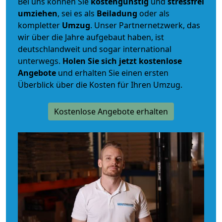
Bei uns können Sie
kostengünstig
und
stressfrei
umziehen
, sei es als
Beiladung
oder als
kompletter
Umzug
. Unser Partnernetzwerk, das
wir über die Jahre aufgebaut haben, ist
deutschlandweit und sogar international
unterwegs.
Holen Sie sich jetzt kostenlose
Angebote
und erhalten Sie einen ersten
Überblick über die Kosten für Ihren Umzug.
Kostenlose Angebote erhalten