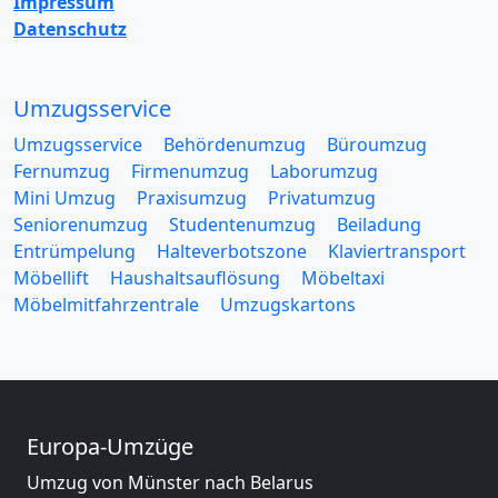
Impressum
Datenschutz
Umzugsservice
Umzugsservice
Behördenumzug
Büroumzug
Fernumzug
Firmenumzug
Laborumzug
Mini Umzug
Praxisumzug
Privatumzug
Seniorenumzug
Studentenumzug
Beiladung
Entrümpelung
Halteverbotszone
Klaviertransport
Möbellift
Haushaltsauflösung
Möbeltaxi
Möbelmitfahrzentrale
Umzugskartons
Europa-Umzüge
Umzug von Münster nach Belarus