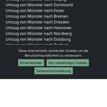
Umzug von Münster nach Dortmund
Umzug von Münster nach Essen
Umzug von Münster nach Bremen
Umzug von Münster nach Dresden
Umzug von Münster nach Hannover
Umzug von Münster nach Nürnberg
Umzug von Münster nach Duisburg
Umzug von Münster nach Bochum
Umzug von Münster nach Wuppertal
Diese Internetseite verwendet Cookies um die
Benutzerfreundlichkeit zu verbessern.
Umzug von Münster nach Bielefeld
Umzug von Münster nach Bonn
Einverstanden
Nur notwendige Cookies
Umzug von Münster nach Münster
Datenschutzerklärung
Internationale-Umzüge
Umzug von Münster nach Brasilien
Umzug von Münster nach Brunei Darussalam
Umzug von Münster nach Burkina Faso
Umzug von Münster nach Burundi