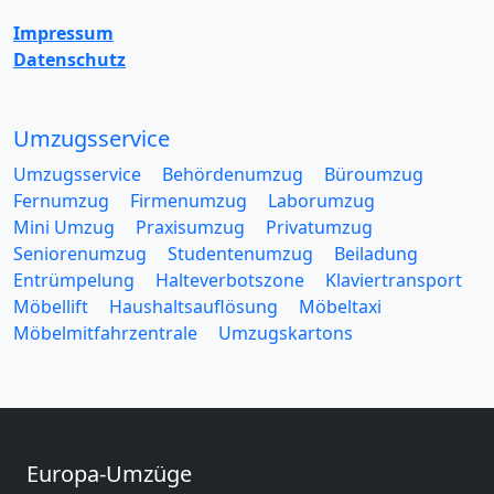
Impressum
Datenschutz
Umzugsservice
Umzugsservice
Behördenumzug
Büroumzug
Fernumzug
Firmenumzug
Laborumzug
Mini Umzug
Praxisumzug
Privatumzug
Seniorenumzug
Studentenumzug
Beiladung
Entrümpelung
Halteverbotszone
Klaviertransport
Möbellift
Haushaltsauflösung
Möbeltaxi
Möbelmitfahrzentrale
Umzugskartons
Europa-Umzüge