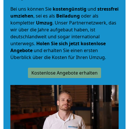
Bei uns können Sie
kostengünstig
und
stressfrei
umziehen
, sei es als
Beiladung
oder als
kompletter
Umzug
. Unser Partnernetzwerk, das
wir über die Jahre aufgebaut haben, ist
deutschlandweit und sogar international
unterwegs.
Holen Sie sich jetzt kostenlose
Angebote
und erhalten Sie einen ersten
Überblick über die Kosten für Ihren Umzug.
Kostenlose Angebote erhalten