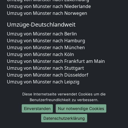
Umzug von Münster nach Niederlande
Umzug von Münster nach Norwegen
Umzüge-Deutschlandweit
Umzug von Münster nach Berlin
Umzug von Münster nach Hamburg
Umzug von Münster nach München
Umzug von Münster nach Köln
Umzug von Münster nach Frankfurt am Main
Umzug von Münster nach Stuttgart
Umzug von Münster nach Düsseldorf
Umzug von Münster nach Leipzig
Umzug von Münster nach Dortmund
Diese Internetseite verwendet Cookies um die
Umzug von Münster nach Essen
Benutzerfreundlichkeit zu verbessern.
Umzug von Münster nach Bremen
Umzug von Münster nach Dresden
Einverstanden
Nur notwendige Cookies
Umzug von Münster nach Hannover
Datenschutzerklärung
Umzug von Münster nach Nürnberg