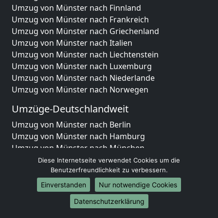
Umzug von Münster nach Finnland
Umzug von Münster nach Frankreich
Umzug von Münster nach Griechenland
Umzug von Münster nach Italien
Umzug von Münster nach Liechtenstein
Umzug von Münster nach Luxemburg
Umzug von Münster nach Niederlande
Umzug von Münster nach Norwegen
Umzüge-Deutschlandweit
Umzug von Münster nach Berlin
Umzug von Münster nach Hamburg
Umzug von Münster nach München
Umzug von Münster nach Köln
Diese Internetseite verwendet Cookies um die
Umzug von Münster nach Frankfurt am Main
Benutzerfreundlichkeit zu verbessern.
Umzug von Münster nach Stuttgart
Einverstanden
Nur notwendige Cookies
Umzug von Münster nach Düsseldorf
Datenschutzerklärung
Umzug von Münster nach Leipzig
Umzug von Münster nach Dortmund