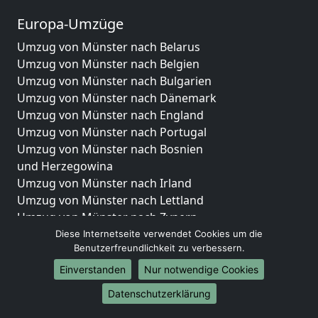
Europa-Umzüge
Umzug von Münster nach Belarus
Umzug von Münster nach Belgien
Umzug von Münster nach Bulgarien
Umzug von Münster nach Dänemark
Umzug von Münster nach England
Umzug von Münster nach Portugal
Umzug von Münster nach Bosnien
und Herzegowina
Umzug von Münster nach Irland
Umzug von Münster nach Lettland
Umzug von Münster nach Zypern
Umzug von Münster nach Kroatien
Diese Internetseite verwendet Cookies um die
Benutzerfreundlichkeit zu verbessern.
Umzug von Münster nach Estland
Umzug von Münster nach Finnland
Einverstanden
Nur notwendige Cookies
Umzug von Münster nach Frankreich
Datenschutzerklärung
Umzug von Münster nach Griechenland