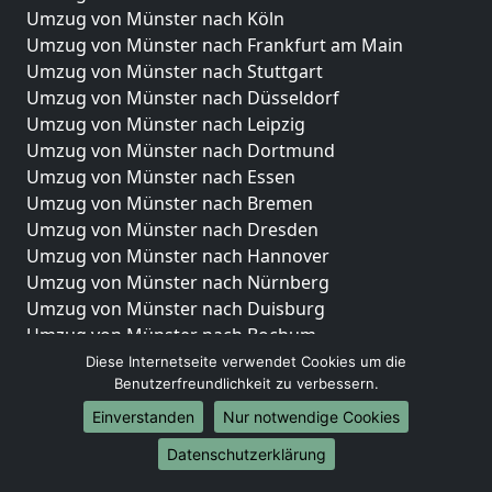
Umzug von Münster nach Köln
Umzug von Münster nach Frankfurt am Main
Umzug von Münster nach Stuttgart
Umzug von Münster nach Düsseldorf
Umzug von Münster nach Leipzig
Umzug von Münster nach Dortmund
Umzug von Münster nach Essen
Umzug von Münster nach Bremen
Umzug von Münster nach Dresden
Umzug von Münster nach Hannover
Umzug von Münster nach Nürnberg
Umzug von Münster nach Duisburg
Umzug von Münster nach Bochum
Umzug von Münster nach Wuppertal
Diese Internetseite verwendet Cookies um die
Benutzerfreundlichkeit zu verbessern.
Umzug von Münster nach Bielefeld
Umzug von Münster nach Bonn
Einverstanden
Nur notwendige Cookies
Umzug von Münster nach Münster
Datenschutzerklärung
Internationale-Umzüge