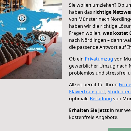
Sie wollen umziehen? Ob um
haben das
richtige Netzw
von Münster nach Nördlinge
haben wir die richtige Lösu
Fragen wollen,
was kostet
nach Nördlingen – dann wäh
die passende Antwort auf Ih
Ob ein
Privatumzug
von Mün
gewerblicher Umzug nach 
problemlos und stressfrei 
Allzeit bereit für Ihren
Firm
Klaviertransport
,
Studente
optimale
Beiladung
von Mün
Erhalten Sie jetzt
in nur we
kostenfreie Angebote.