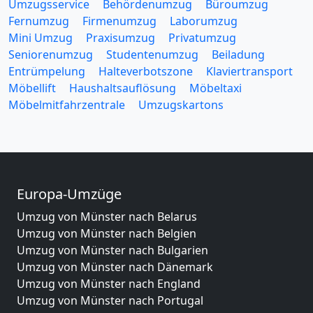
Umzugsservice
Behördenumzug
Büroumzug
Fernumzug
Firmenumzug
Laborumzug
Mini Umzug
Praxisumzug
Privatumzug
Seniorenumzug
Studentenumzug
Beiladung
Entrümpelung
Halteverbotszone
Klaviertransport
Möbellift
Haushaltsauflösung
Möbeltaxi
Möbelmitfahrzentrale
Umzugskartons
Europa-Umzüge
Umzug von Münster nach Belarus
Umzug von Münster nach Belgien
Umzug von Münster nach Bulgarien
Umzug von Münster nach Dänemark
Umzug von Münster nach England
Umzug von Münster nach Portugal