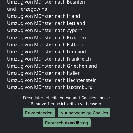
Umzug von Münster nach Bosnien
und Herzegowina
Umzug von Münster nach Irland
Umzug von Münster nach Lettland
Umzug von Münster nach Zypern
Umzug von Münster nach Kroatien
Umzug von Münster nach Estland
Umzug von Münster nach Finnland
Umzug von Münster nach Frankreich
Umzug von Münster nach Griechenland
Umzug von Münster nach Italien
Umzug von Münster nach Liechtenstein
Umzug von Münster nach Luxemburg
Umzug von Münster nach Niederlande
Diese Internetseite verwendet Cookies um die
Umzug von Münster nach Norwegen
Benutzerfreundlichkeit zu verbessern.
Umzüge-Deutschlandweit
Einverstanden
Nur notwendige Cookies
Umzug von Münster nach Berlin
Datenschutzerklärung
Umzug von Münster nach Hamburg