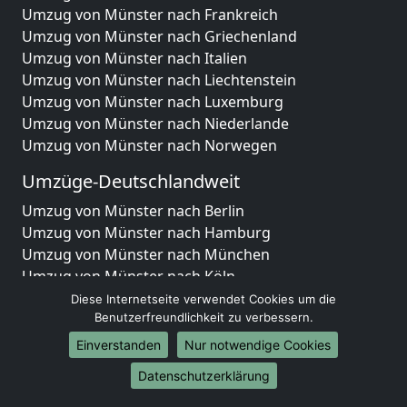
Umzug von Münster nach Frankreich
Umzug von Münster nach Griechenland
Umzug von Münster nach Italien
Umzug von Münster nach Liechtenstein
Umzug von Münster nach Luxemburg
Umzug von Münster nach Niederlande
Umzug von Münster nach Norwegen
Umzüge-Deutschlandweit
Umzug von Münster nach Berlin
Umzug von Münster nach Hamburg
Umzug von Münster nach München
Umzug von Münster nach Köln
Umzug von Münster nach Frankfurt am Main
Diese Internetseite verwendet Cookies um die
Umzug von Münster nach Stuttgart
Benutzerfreundlichkeit zu verbessern.
Umzug von Münster nach Düsseldorf
Einverstanden
Nur notwendige Cookies
Umzug von Münster nach Leipzig
Datenschutzerklärung
Umzug von Münster nach Dortmund
Umzug von Münster nach Essen