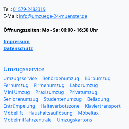
Tel.:
01579-2482319
E-Mail:
info@umzuege-24-muenster.de
Öffnungszeiten:
Mo - Sa: 06:00 - 16:30 Uhr
Impressum
Datenschutz
Umzugsservice
Umzugsservice
Behördenumzug
Büroumzug
Fernumzug
Firmenumzug
Laborumzug
Mini Umzug
Praxisumzug
Privatumzug
Seniorenumzug
Studentenumzug
Beiladung
Entrümpelung
Halteverbotszone
Klaviertransport
Möbellift
Haushaltsauflösung
Möbeltaxi
Möbelmitfahrzentrale
Umzugskartons