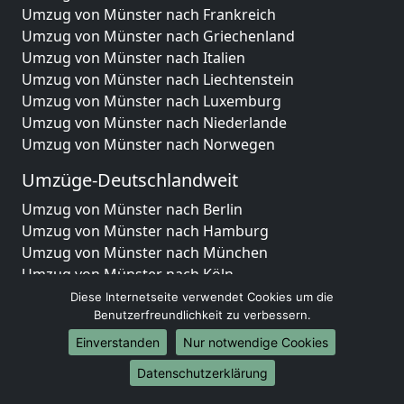
Umzug von Münster nach Frankreich
Umzug von Münster nach Griechenland
Umzug von Münster nach Italien
Umzug von Münster nach Liechtenstein
Umzug von Münster nach Luxemburg
Umzug von Münster nach Niederlande
Umzug von Münster nach Norwegen
Umzüge-Deutschlandweit
Umzug von Münster nach Berlin
Umzug von Münster nach Hamburg
Umzug von Münster nach München
Umzug von Münster nach Köln
Umzug von Münster nach Frankfurt am Main
Diese Internetseite verwendet Cookies um die
Umzug von Münster nach Stuttgart
Benutzerfreundlichkeit zu verbessern.
Umzug von Münster nach Düsseldorf
Einverstanden
Nur notwendige Cookies
Umzug von Münster nach Leipzig
Datenschutzerklärung
Umzug von Münster nach Dortmund
Umzug von Münster nach Essen