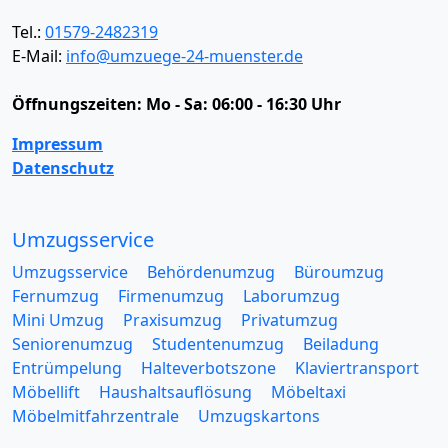
Tel.:
01579-2482319
E-Mail:
info@umzuege-24-muenster.de
Öffnungszeiten:
Mo - Sa: 06:00 - 16:30 Uhr
Impressum
Datenschutz
Umzugsservice
Umzugsservice
Behördenumzug
Büroumzug
Fernumzug
Firmenumzug
Laborumzug
Mini Umzug
Praxisumzug
Privatumzug
Seniorenumzug
Studentenumzug
Beiladung
Entrümpelung
Halteverbotszone
Klaviertransport
Möbellift
Haushaltsauflösung
Möbeltaxi
Möbelmitfahrzentrale
Umzugskartons