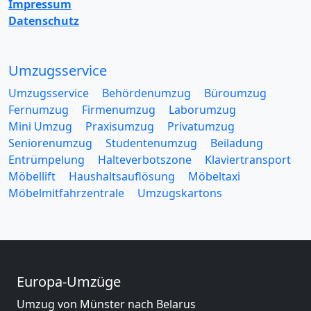
Impressum
Datenschutz
Umzugsservice
Umzugsservice
Behördenumzug
Büroumzug
Fernumzug
Firmenumzug
Laborumzug
Mini Umzug
Praxisumzug
Privatumzug
Seniorenumzug
Studentenumzug
Beiladung
Entrümpelung
Halteverbotszone
Klaviertransport
Möbellift
Haushaltsauflösung
Möbeltaxi
Möbelmitfahrzentrale
Umzugskartons
Europa-Umzüge
Umzug von Münster nach Belarus