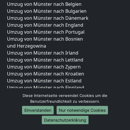
Umzug von Münster nach Belgien
Umzug von Münster nach Bulgarien
Umzug von Münster nach Dänemark
Umzug von Münster nach England
Umzug von Münster nach Portugal
Umzug von Münster nach Bosnien
und Herzegowina
Umzug von Münster nach Irland
Umzug von Münster nach Lettland
Umzug von Münster nach Zypern
Umzug von Münster nach Kroatien
Umzug von Münster nach Estland
Umzug von Münster nach Finnland
Umzug von Münster nach Frankreich
Diese Internetseite verwendet Cookies um die
Umzug von Münster nach Griechenland
Benutzerfreundlichkeit zu verbessern.
Umzug von Münster nach Italien
Einverstanden
Nur notwendige Cookies
Umzug von Münster nach Liechtenstein
Datenschutzerklärung
Umzug von Münster nach Luxemburg
Umzug von Münster nach Niederlande