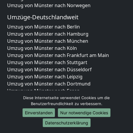
Umzug von Münster nach Norwegen
Umzüge-Deutschlandweit
Umzug von Münster nach Berlin
Umzug von Münster nach Hamburg
Umzug von Münster nach München
Umzug von Münster nach Köln
Umzug von Münster nach Frankfurt am Main
Umzug von Münster nach Stuttgart
Umzug von Münster nach Düsseldorf
Umzug von Münster nach Leipzig
Umzug von Münster nach Dortmund
Umzug von Münster nach Essen
Umzug von Münster nach Bremen
Diese Internetseite verwendet Cookies um die
Benutzerfreundlichkeit zu verbessern.
Umzug von Münster nach Dresden
Umzug von Münster nach Hannover
Einverstanden
Nur notwendige Cookies
Umzug von Münster nach Nürnberg
Datenschutzerklärung
Umzug von Münster nach Duisburg