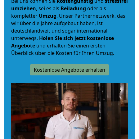
Bei uns können Sie
kostengünstig
und
stressfrei
umziehen
, sei es als
Beiladung
oder als
kompletter
Umzug
. Unser Partnernetzwerk, das
wir über die Jahre aufgebaut haben, ist
deutschlandweit und sogar international
unterwegs.
Holen Sie sich jetzt kostenlose
Angebote
und erhalten Sie einen ersten
Überblick über die Kosten für Ihren Umzug.
Kostenlose Angebote erhalten