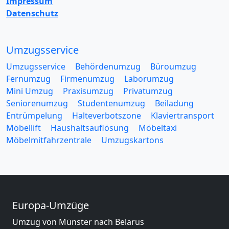
Impressum
Datenschutz
Umzugsservice
Umzugsservice
Behördenumzug
Büroumzug
Fernumzug
Firmenumzug
Laborumzug
Mini Umzug
Praxisumzug
Privatumzug
Seniorenumzug
Studentenumzug
Beiladung
Entrümpelung
Halteverbotszone
Klaviertransport
Möbellift
Haushaltsauflösung
Möbeltaxi
Möbelmitfahrzentrale
Umzugskartons
Europa-Umzüge
Umzug von Münster nach Belarus