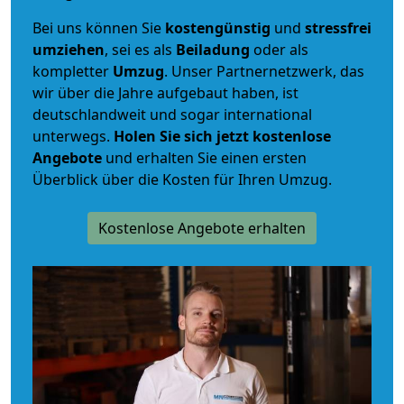
Bei uns können Sie
kostengünstig
und
stressfrei
umziehen
, sei es als
Beiladung
oder als
kompletter
Umzug
. Unser Partnernetzwerk, das
wir über die Jahre aufgebaut haben, ist
deutschlandweit und sogar international
unterwegs.
Holen Sie sich jetzt kostenlose
Angebote
und erhalten Sie einen ersten
Überblick über die Kosten für Ihren Umzug.
Kostenlose Angebote erhalten