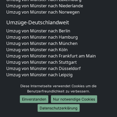
Umzug von Münster nach Niederlande
Umzug von Münster nach Norwegen
Umzüge-Deutschlandweit
Umzug von Münster nach Berlin
Umzug von Münster nach Hamburg
Umzug von Münster nach München
Umzug von Münster nach Köln
Umzug von Münster nach Frankfurt am Main
Umzug von Münster nach Stuttgart
Umzug von Münster nach Düsseldorf
Umzug von Münster nach Leipzig
Umzug von Münster nach Dortmund
Diese Internetseite verwendet Cookies um die
Umzug von Münster nach Essen
Benutzerfreundlichkeit zu verbessern.
Umzug von Münster nach Bremen
Umzug von Münster nach Dresden
Einverstanden
Nur notwendige Cookies
Umzug von Münster nach Hannover
Datenschutzerklärung
Umzug von Münster nach Nürnberg