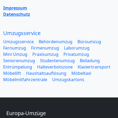
Impressum
Datenschutz
Umzugsservice
Umzugsservice
Behördenumzug
Büroumzug
Fernumzug
Firmenumzug
Laborumzug
Mini Umzug
Praxisumzug
Privatumzug
Seniorenumzug
Studentenumzug
Beiladung
Entrümpelung
Halteverbotszone
Klaviertransport
Möbellift
Haushaltsauflösung
Möbeltaxi
Möbelmitfahrzentrale
Umzugskartons
Europa-Umzüge