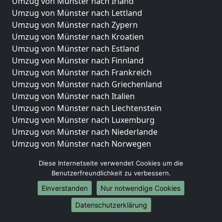
Umzug von Münster nach Irland
Umzug von Münster nach Lettland
Umzug von Münster nach Zypern
Umzug von Münster nach Kroatien
Umzug von Münster nach Estland
Umzug von Münster nach Finnland
Umzug von Münster nach Frankreich
Umzug von Münster nach Griechenland
Umzug von Münster nach Italien
Umzug von Münster nach Liechtenstein
Umzug von Münster nach Luxemburg
Umzug von Münster nach Niederlande
Umzug von Münster nach Norwegen
Umzüge-Deutschlandweit
Diese Internetseite verwendet Cookies um die
Benutzerfreundlichkeit zu verbessern.
Umzug von Münster nach Berlin
Einverstanden
Nur notwendige Cookies
Umzug von Münster nach Hamburg
Umzug von Münster nach München
Datenschutzerklärung
Umzug von Münster nach Köln