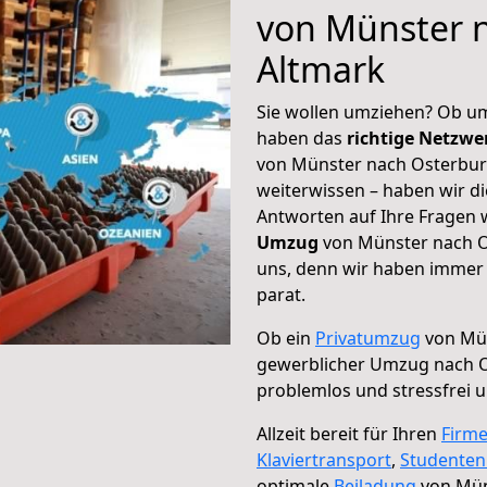
von Münster 
Altmark
Sie wollen umziehen? Ob um
haben das
richtige Netzw
von Münster nach Osterburg
weiterwissen – haben wir di
Antworten auf Ihre Fragen 
Umzug
von Münster nach Os
uns, denn wir haben immer 
parat.
Ob ein
Privatumzug
von Mün
gewerblicher Umzug nach O
problemlos und stressfrei 
Allzeit bereit für Ihren
Firm
Klaviertransport
,
Studente
optimale
Beiladung
von Mün