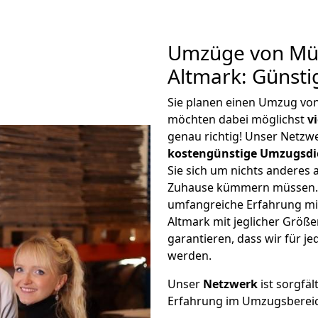
Umzüge von Mün
Altmark: Günst
Sie planen einen Umzug vo
möchten dabei möglichst
v
genau richtig! Unser Netzw
kostengünstige Umzugsdi
Sie sich um nichts anderes 
Zuhause kümmern müssen. W
umfangreiche Erfahrung m
Altmark mit jeglicher Grö
garantieren, dass wir für j
werden.
Unser
Netzwerk
ist sorgfäl
Erfahrung im Umzugsberei