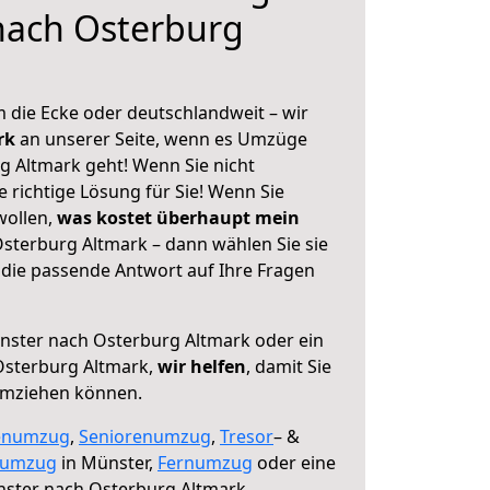
nach Osterburg
 die Ecke oder deutschlandweit – wir
erk
an unserer Seite, wenn es Umzüge
 Altmark geht! Wenn Sie nicht
e richtige Lösung für Sie! Wenn Sie
wollen,
was kostet überhaupt mein
terburg Altmark – dann wählen Sie sie
die passende Antwort auf Ihre Fragen
ster nach Osterburg Altmark oder ein
sterburg Altmark,
wir helfen
, damit Sie
umziehen können.
enumzug
,
Seniorenumzug
,
Tresor
– &
numzug
in Münster,
Fernumzug
oder eine
ster nach Osterburg Altmark.