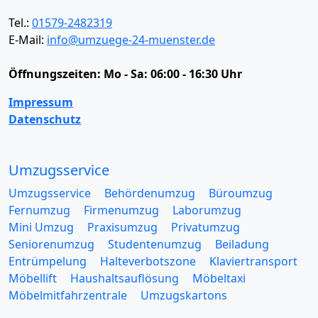
Tel.:
01579-2482319
E-Mail:
info@umzuege-24-muenster.de
Öffnungszeiten:
Mo - Sa: 06:00 - 16:30 Uhr
Impressum
Datenschutz
Umzugsservice
Umzugsservice
Behördenumzug
Büroumzug
Fernumzug
Firmenumzug
Laborumzug
Mini Umzug
Praxisumzug
Privatumzug
Seniorenumzug
Studentenumzug
Beiladung
Entrümpelung
Halteverbotszone
Klaviertransport
Möbellift
Haushaltsauflösung
Möbeltaxi
Möbelmitfahrzentrale
Umzugskartons