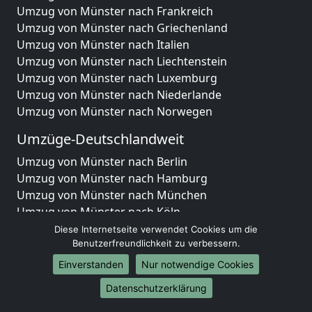
Umzug von Münster nach Frankreich
Umzug von Münster nach Griechenland
Umzug von Münster nach Italien
Umzug von Münster nach Liechtenstein
Umzug von Münster nach Luxemburg
Umzug von Münster nach Niederlande
Umzug von Münster nach Norwegen
Umzüge-Deutschlandweit
Umzug von Münster nach Berlin
Umzug von Münster nach Hamburg
Umzug von Münster nach München
Umzug von Münster nach Köln
Umzug von Münster nach Frankfurt am Main
Diese Internetseite verwendet Cookies um die
Umzug von Münster nach Stuttgart
Benutzerfreundlichkeit zu verbessern.
Umzug von Münster nach Düsseldorf
Einverstanden
Nur notwendige Cookies
Umzug von Münster nach Leipzig
Datenschutzerklärung
Umzug von Münster nach Dortmund
Umzug von Münster nach Essen