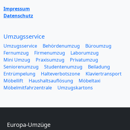
Impressum
Datenschutz
Umzugsservice
Umzugsservice
Behördenumzug
Büroumzug
Fernumzug
Firmenumzug
Laborumzug
Mini Umzug
Praxisumzug
Privatumzug
Seniorenumzug
Studentenumzug
Beiladung
Entrümpelung
Halteverbotszone
Klaviertransport
Möbellift
Haushaltsauflösung
Möbeltaxi
Möbelmitfahrzentrale
Umzugskartons
Europa-Umzüge