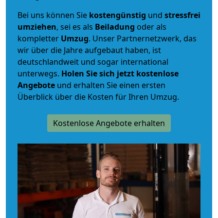
Bei uns können Sie
kostengünstig
und
stressfrei
umziehen
, sei es als
Beiladung
oder als
kompletter
Umzug
. Unser Partnernetzwerk, das
wir über die Jahre aufgebaut haben, ist
deutschlandweit und sogar international
unterwegs.
Holen Sie sich jetzt kostenlose
Angebote
und erhalten Sie einen ersten
Überblick über die Kosten für Ihren Umzug.
Kostenlose Angebote erhalten