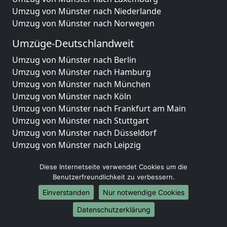
Umzug von Münster nach Niederlande
Umzug von Münster nach Norwegen
Umzüge-Deutschlandweit
Umzug von Münster nach Berlin
Umzug von Münster nach Hamburg
Umzug von Münster nach München
Umzug von Münster nach Köln
Umzug von Münster nach Frankfurt am Main
Umzug von Münster nach Stuttgart
Umzug von Münster nach Düsseldorf
Umzug von Münster nach Leipzig
Umzug von Münster nach Dortmund
Diese Internetseite verwendet Cookies um die
Umzug von Münster nach Essen
Benutzerfreundlichkeit zu verbessern.
Umzug von Münster nach Bremen
Umzug von Münster nach Dresden
Einverstanden
Nur notwendige Cookies
Umzug von Münster nach Hannover
Datenschutzerklärung
Umzug von Münster nach Nürnberg