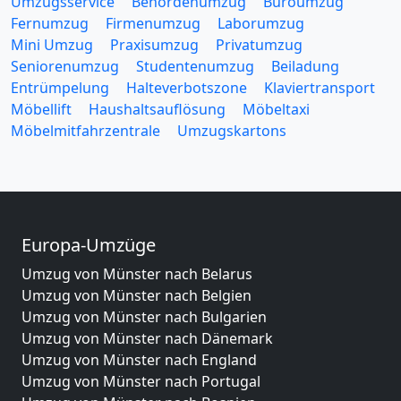
Umzugsservice
Behördenumzug
Büroumzug
Fernumzug
Firmenumzug
Laborumzug
Mini Umzug
Praxisumzug
Privatumzug
Seniorenumzug
Studentenumzug
Beiladung
Entrümpelung
Halteverbotszone
Klaviertransport
Möbellift
Haushaltsauflösung
Möbeltaxi
Möbelmitfahrzentrale
Umzugskartons
Europa-Umzüge
Umzug von Münster nach Belarus
Umzug von Münster nach Belgien
Umzug von Münster nach Bulgarien
Umzug von Münster nach Dänemark
Umzug von Münster nach England
Umzug von Münster nach Portugal