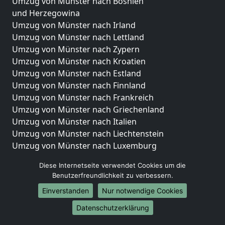
Umzug von Münster nach Bosnien
und Herzegowina
Umzug von Münster nach Irland
Umzug von Münster nach Lettland
Umzug von Münster nach Zypern
Umzug von Münster nach Kroatien
Umzug von Münster nach Estland
Umzug von Münster nach Finnland
Umzug von Münster nach Frankreich
Umzug von Münster nach Griechenland
Umzug von Münster nach Italien
Umzug von Münster nach Liechtenstein
Umzug von Münster nach Luxemburg
Umzug von Münster nach Niederlande
Diese Internetseite verwendet Cookies um die
Umzug von Münster nach Norwegen
Benutzerfreundlichkeit zu verbessern.
Umzüge-Deutschlandweit
Einverstanden
Nur notwendige Cookies
Umzug von Münster nach Berlin
Datenschutzerklärung
Umzug von Münster nach Hamburg