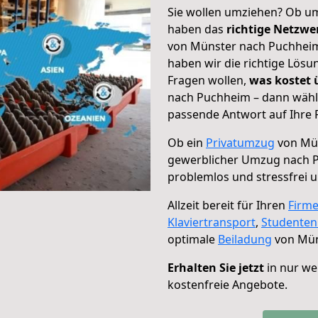
Sie wollen umziehen? Ob um
haben das
richtige Netzw
von Münster nach Puchheim 
haben wir die richtige Lösu
Fragen wollen,
was kostet
nach Puchheim – dann wähle
passende Antwort auf Ihre 
Ob ein
Privatumzug
von Mün
gewerblicher Umzug nach 
problemlos und stressfrei 
Allzeit bereit für Ihren
Firm
Klaviertransport
,
Studente
optimale
Beiladung
von Mün
Erhalten Sie jetzt
in nur we
kostenfreie Angebote.