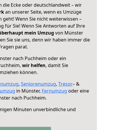
 die Ecke oder deutschlandweit – wir
erk
an unserer Seite, wenn es Umzüge
geht! Wenn Sie nicht weiterwissen –
ng für Sie! Wenn Sie Antworten auf Ihre
 überhaupt mein Umzug
von Münster
n Sie sie uns, denn wir haben immer die
Fragen parat.
ster nach Puchheim oder ein
Puchheim,
wir helfen
, damit Sie
umziehen können.
enumzug
,
Seniorenumzug
,
Tresor
– &
numzug
in Münster,
Fernumzug
oder eine
ster nach Puchheim.
nigen Minuten unverbindliche und