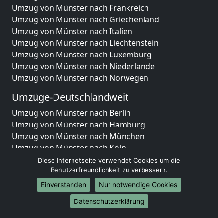
Umzug von Münster nach Frankreich
Umzug von Münster nach Griechenland
Umzug von Münster nach Italien
Umzug von Münster nach Liechtenstein
Umzug von Münster nach Luxemburg
Umzug von Münster nach Niederlande
Umzug von Münster nach Norwegen
Umzüge-Deutschlandweit
Umzug von Münster nach Berlin
Umzug von Münster nach Hamburg
Umzug von Münster nach München
Umzug von Münster nach Köln
Umzug von Münster nach Frankfurt am Main
Diese Internetseite verwendet Cookies um die
Umzug von Münster nach Stuttgart
Benutzerfreundlichkeit zu verbessern.
Umzug von Münster nach Düsseldorf
Einverstanden
Nur notwendige Cookies
Umzug von Münster nach Leipzig
Datenschutzerklärung
Umzug von Münster nach Dortmund
Umzug von Münster nach Essen