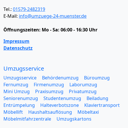
Tel.:
01579-2482319
E-Mail:
info@umzuege-24-muenster.de
Öffnungszeiten:
Mo - Sa: 06:00 - 16:30 Uhr
Impressum
Datenschutz
Umzugsservice
Umzugsservice
Behördenumzug
Büroumzug
Fernumzug
Firmenumzug
Laborumzug
Mini Umzug
Praxisumzug
Privatumzug
Seniorenumzug
Studentenumzug
Beiladung
Entrümpelung
Halteverbotszone
Klaviertransport
Möbellift
Haushaltsauflösung
Möbeltaxi
Möbelmitfahrzentrale
Umzugskartons