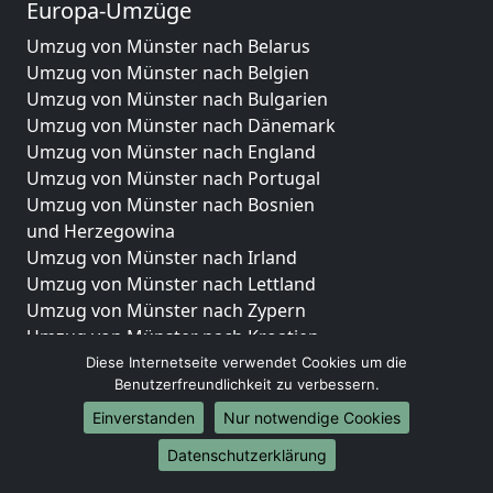
Europa-Umzüge
Umzug von Münster nach Belarus
Umzug von Münster nach Belgien
Umzug von Münster nach Bulgarien
Umzug von Münster nach Dänemark
Umzug von Münster nach England
Umzug von Münster nach Portugal
Umzug von Münster nach Bosnien
und Herzegowina
Umzug von Münster nach Irland
Umzug von Münster nach Lettland
Umzug von Münster nach Zypern
Umzug von Münster nach Kroatien
Umzug von Münster nach Estland
Diese Internetseite verwendet Cookies um die
Benutzerfreundlichkeit zu verbessern.
Umzug von Münster nach Finnland
Umzug von Münster nach Frankreich
Einverstanden
Nur notwendige Cookies
Umzug von Münster nach Griechenland
Datenschutzerklärung
Umzug von Münster nach Italien